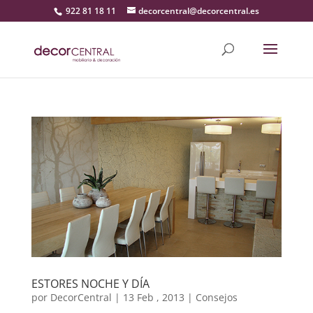
922 81 18 11
decorcentral@decorcentral.es
ESTORES NOCHE Y DÍA
por
DecorCentral
|
13 Feb , 2013
|
Consejos