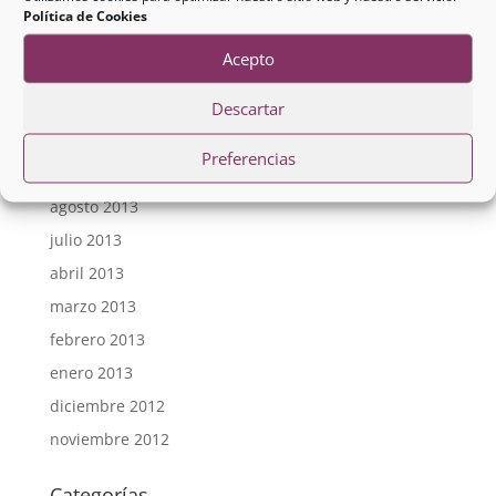
octubre 2016
Política de Cookies
abril 2016
Acepto
febrero 2016
septiembre 2015
Descartar
enero 2015
Preferencias
febrero 2014
agosto 2013
julio 2013
abril 2013
marzo 2013
febrero 2013
enero 2013
diciembre 2012
noviembre 2012
Categorías