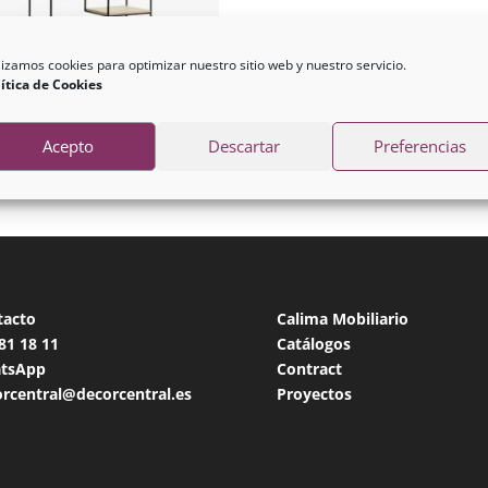
lizamos cookies para optimizar nuestro sitio web y nuestro servicio.
ítica de Cookies
ntería Push Madera
Acepto
Descartar
Preferencias
00
€
tacto
Calima Mobiliario
 81 18
11
Catálogos
tsApp
Contract
rcentral@decorcentral.es
Proyectos