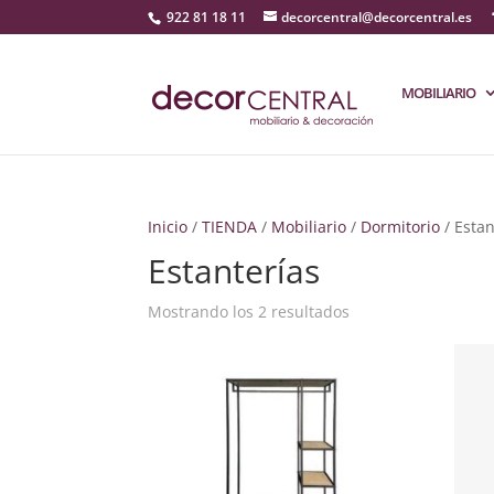
922 81 18 11
decorcentral@decorcentral.es
MOBILIARIO
Inicio
/
TIENDA
/
Mobiliario
/
Dormitorio
/ Estan
Estanterías
Mostrando los 2 resultados