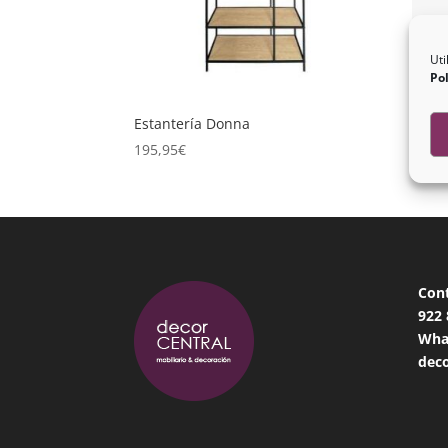
Uti
Pol
Estantería Donna
Esta
195,95
€
689,
Con
922
Wha
deco