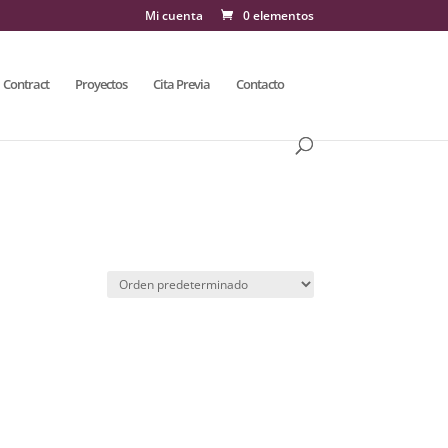
Mi cuenta
0 elementos
Contract
Proyectos
Cita Previa
Contacto