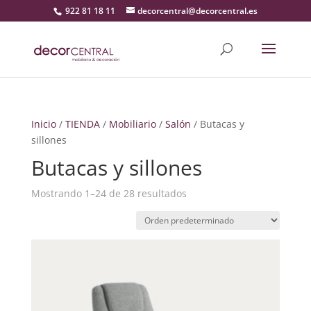
922 81 18 11
decorcentral@decorcentral.es
Inicio
/
TIENDA
/
Mobiliario
/
Salón
/ Butacas y
sillones
Butacas y sillones
Mostrando 1–24 de 28 resultados