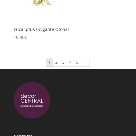
Eucaliptus Colgante Otoñal
10,40
€
1
2
3
4
5
→