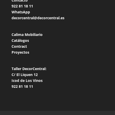
Contacto
922 81 18
11
WhatsApp
decorcentral@decorcentral.es
Calima Mobiliario
Catálogos
Contract
Proyectos
Taller DecorCentral:
C/ El Liquen 12
Icod de Los Vinos
922 81 18 11