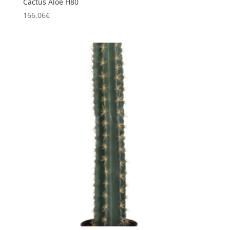
Cactus Aloe H80
166,06
€