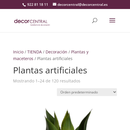
922 81 18 11
decorcentral@decorcentral.es
Inicio
/
TIENDA
/
Decoración
/
Plantas y
maceteros
/ Plantas artificiales
Plantas artificiales
Mostrando 1–24 de 120 resultados