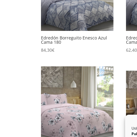
Edredón Borreguito Enesco Azul
Edre
Cama 180
Cama
84,30
€
62,4
Uti
Pol