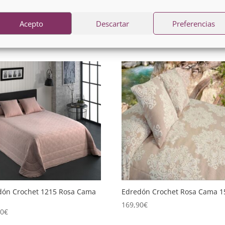
dón Borreguito Joana
Edredón Borreguito Lua Cama
Acepto
Descartar
Preferencias
0
€
79,90
€
dón Crochet 1215 Rosa Cama
Edredón Crochet Rosa Cama 1
169,90
€
90
€