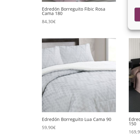
Edredón Borreguito Fibic Rosa
Edre
Cama 180
70,9
84,30
€
Edredón Borreguito Lua Cama 90
Edre
150
59,90
€
169,