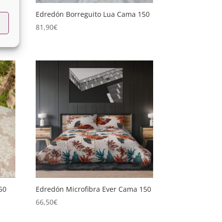
 135
Edredón Borreguito Lua Cama 150
81,90
€
50
Edredón Microfibra Ever Cama 150
66,50
€