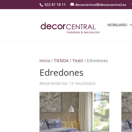
922 81 18 11
decorcentral@decorcentral.es
MOBILIARIO
Inicio
/
TIENDA
/
Textil
/ Edredones
Edredones
Mostrando los 12 resultados