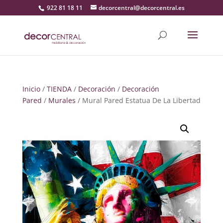
922 81 18 11
decorcentral@decorcentral.es
Inicio
/
TIENDA
/
Decoración
/
Decoración
Pared
/
Murales
/ Mural Pared Estatua De La Libertad