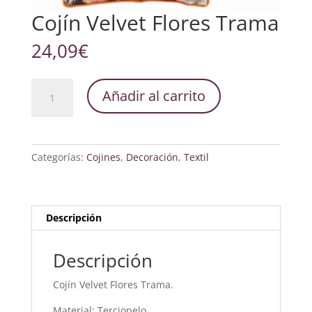
Cojín Velvet Flores Trama
24,09
€
Cojín
Añadir al carrito
Velvet
Flores
Trama
cantidad
Categorías:
Cojines
,
Decoración
,
Textil
Descripción
Descripción
Cojín Velvet Flores Trama.
Material: Terciopelo.