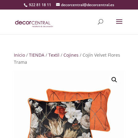
922 81 18 11
decorcentral@decorcentral.es
Inicio
/
TIENDA
/
Textil
/
Cojines
/ Cojín Velvet Flores
Trama