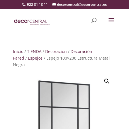
922 81 18 11
decorcentral@decorcentral.es
Inicio
/
TIENDA
/
Decoración
/
Decoración
Pared
/
Espejos
/ Espejo 100×200 Estructura Metal
Negra