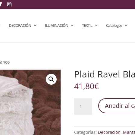
DECORACIÓN
ILUMINACIÓN
TEXTIL
Catálogos
lanco
Plaid Ravel Bl
41,80
€
Plaid
Añadir al c
Ravel
Blanco
cantidad
Categorías:
Decoración
,
Mant