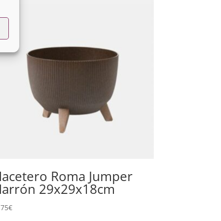
acetero Roma Jumper
arrón 29x29x18cm
,75
€