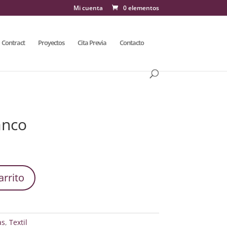
Mi cuenta
0 elementos
Contract
Proyectos
Cita Previa
Contacto
anco
arrito
as
,
Textil