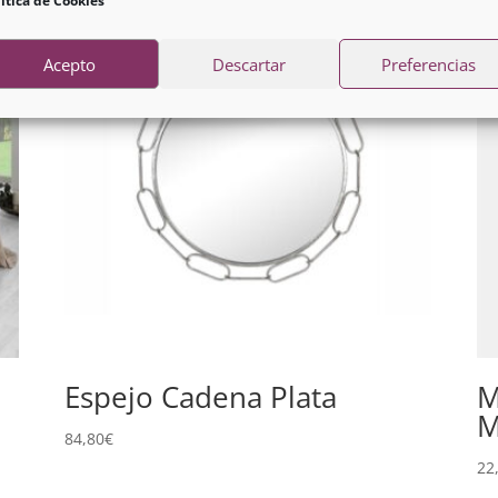
ítica de Cookies
Acepto
Descartar
Preferencias
Espejo Cadena Plata
M
M
84,80
€
22