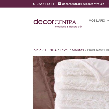
922 81 18 11
decorcentral@decorcentral.es
MOBILIARIO
Inicio
/
TIENDA
/
Textil
/
Mantas
/ Plaid Ravel B