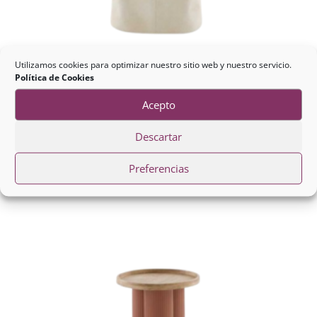
Utilizamos cookies para optimizar nuestro sitio web y nuestro servicio.
Política de Cookies
Mesa Centro Metal Hueso y
Acepto
Madera
Descartar
86,00
€
Preferencias