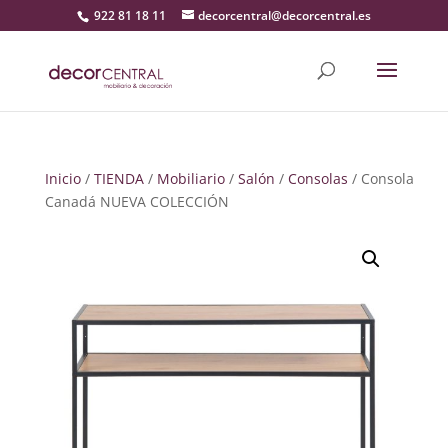
922 81 18 11
decorcentral@decorcentral.es
Inicio
/
TIENDA
/
Mobiliario
/
Salón
/
Consolas
/ Consola
Canadá NUEVA COLECCIÓN