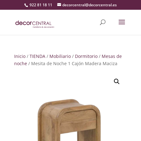
922 81 18 11
decorcentral@decorcentral.es
Inicio
/
TIENDA
/
Mobiliario
/
Dormitorio
/
Mesas de
noche
/ Mesita de Noche 1 Cajón Madera Maciza