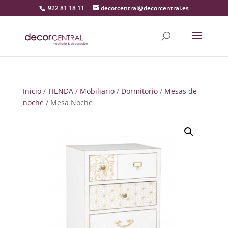
922 81 18 11
decorcentral@decorcentral.es
Inicio
/
TIENDA
/
Mobiliario
/
Dormitorio
/
Mesas de
noche
/ Mesa Noche