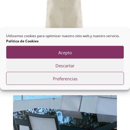
Utilizamos cookies para optimizar nuestro sitio web y nuestro servicio.
Política de Cookies
Acepto
Mesa Centro Metal Hueso y
Descartar
Madera
Preferencias
86,00
€