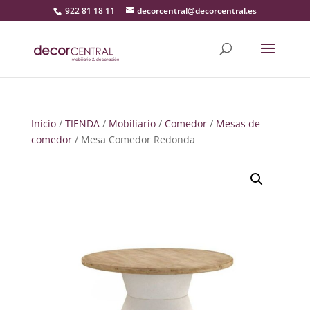
922 81 18 11
decorcentral@decorcentral.es
Inicio
/
TIENDA
/
Mobiliario
/
Comedor
/
Mesas de
comedor
/ Mesa Comedor Redonda