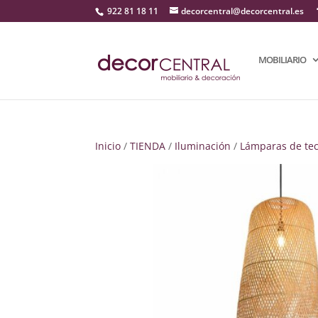
922 81 18 11
decorcentral@decorcentral.es
MOBILIARIO
Inicio
/
TIENDA
/
Iluminación
/
Lámparas de te