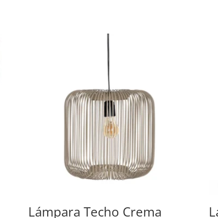
Lámpara Techo Crema
L