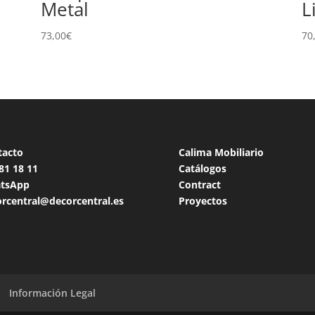
Metal
L
73,00
€
70
tacto
Calima Mobiliario
 81 18
11
Catálogos
tsApp
Contract
rcentral@decorcentral.es
Proyectos
Información Legal