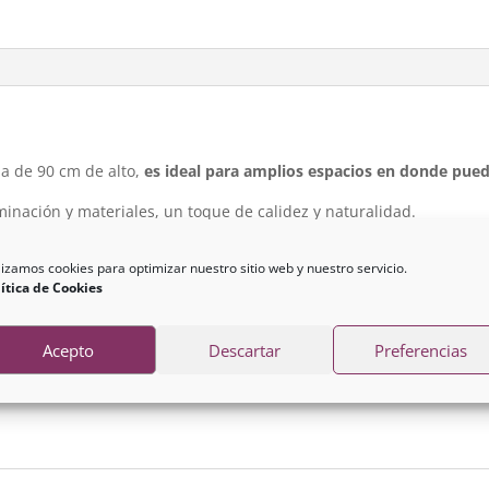
la de 90 cm de alto,
es ideal para amplios espacios en donde pueda
uminación y materiales, un toque de calidez y naturalidad.
da). Te recomendamos usarla con una bombilla de luz cálida o natu
lizamos cookies para optimizar nuestro sitio web y nuestro servicio.
ítica de Cookies
 pantalla 90 cm | Alto total 150 cm
Acepto
Descartar
Preferencias
iseño y materiales, es más que una pieza de iluminación.
Con nues