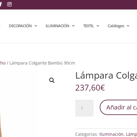
DECORACIÓN
ILUMINACIÓN
TEXTIL
Catálogos
cho
/ Lámpara Colgante Bambú 90cm
Lámpara Colg
237,60
€
Lámpara
Añadir al c
Colgante
Bambú
90cm
cantidad
Categorías:
Iluminación
,
Lámp