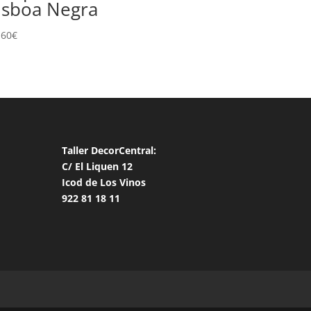
isboa Negra
,60
€
Taller DecorCentral:
C/ El Liquen 12
Icod de Los Vinos
922 81 18 11