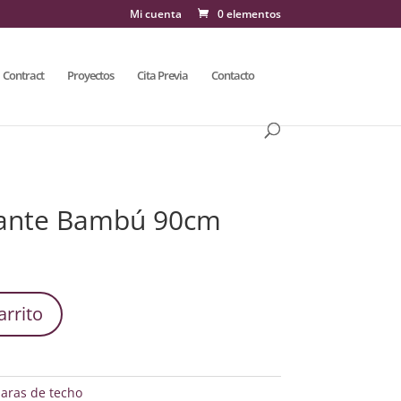
Mi cuenta
0 elementos
Contract
Proyectos
Cita Previa
Contacto
ante Bambú 90cm
arrito
aras de techo