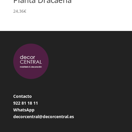
Planta Dracaena
24,36
€
Contacto
922 81 18
11
WhatsApp
decorcentral@decorcentral.es