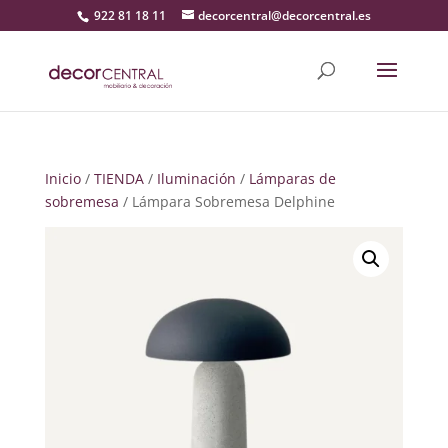
922 81 18 11
decorcentral@decorcentral.es
Inicio
/
TIENDA
/
Iluminación
/
Lámparas de
sobremesa
/ Lámpara Sobremesa Delphine