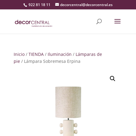
922 81 18 11
decorcentral@decorcentral.es
Inicio
/
TIENDA
/
Iluminación
/
Lámparas de
pie
/ Lámpara Sobremesa Erpina