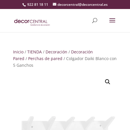
922 81 18 11
decorcentral@decorcentral.es
Inicio
/
TIENDA
/
Decoración
/
Decoración
Pared
/
Perchas de pared
/ Colgador Daiki Blanco con
5 Ganchos