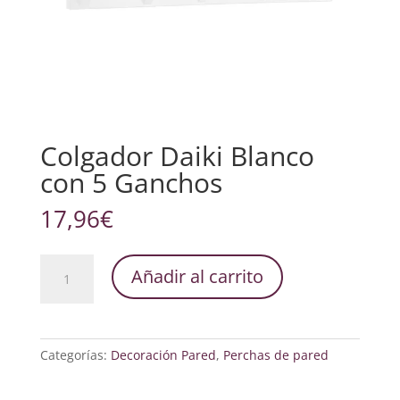
Colgador Daiki Blanco
con 5 Ganchos
17,96
€
Colgador
Añadir al carrito
Daiki
Blanco
con
5
Categorías:
Decoración Pared
,
Perchas de pared
Ganchos
cantidad