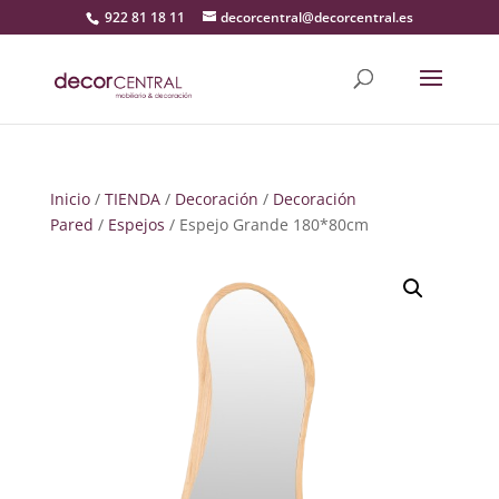
922 81 18 11
decorcentral@decorcentral.es
Inicio
/
TIENDA
/
Decoración
/
Decoración
Pared
/
Espejos
/ Espejo Grande 180*80cm