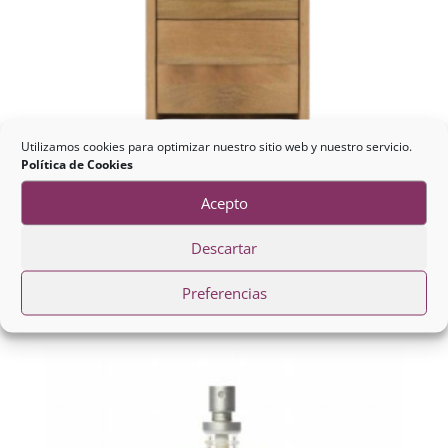
Utilizamos cookies para optimizar nuestro sitio web y nuestro servicio.
Política de Cookies
Acepto
Mesita de Noche 2 Cajones
Descartar
Madera Maciza
Preferencias
192,00
€