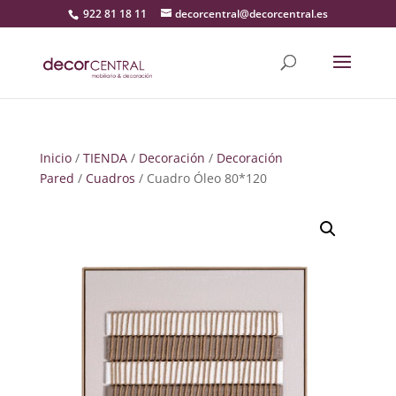
922 81 18 11
decorcentral@decorcentral.es
Inicio
/
TIENDA
/
Decoración
/
Decoración
Pared
/
Cuadros
/ Cuadro Óleo 80*120