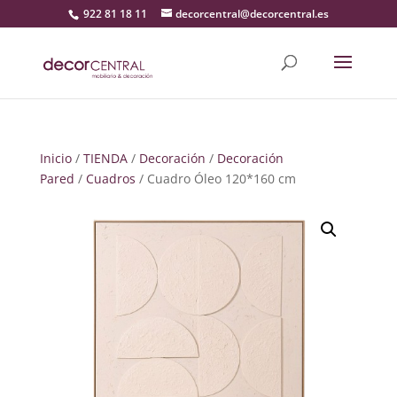
922 81 18 11
decorcentral@decorcentral.es
Inicio
/
TIENDA
/
Decoración
/
Decoración
Pared
/
Cuadros
/ Cuadro Óleo 120*160 cm