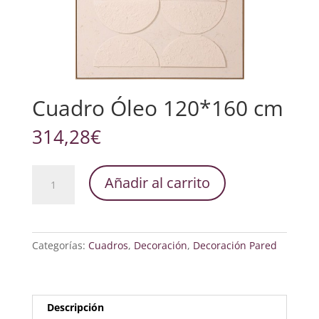
Cuadro Óleo 120*160 cm
314,28
€
Cuadro
Añadir al carrito
Óleo
120*160
cm
cantidad
Categorías:
Cuadros
,
Decoración
,
Decoración Pared
Descripción