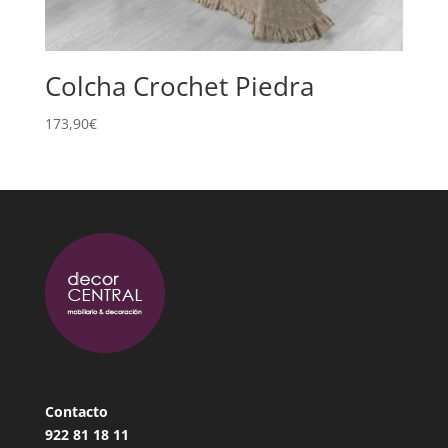
Colcha Crochet Piedra
173,90
€
Contacto
922 81 18
11