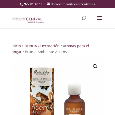
922 81 18 11
decorcentral@decorcentral.es
Inicio
/
TIENDA
/
Decoración
/
Aromas para el
hogar
/ Bruma Ambiente Acorns