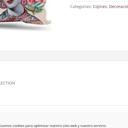
cantidad
Categorías:
Cojines
,
Decoraci
LECTION
lizamos cookies para optimizar nuestro sitio web y nuestro servicio.