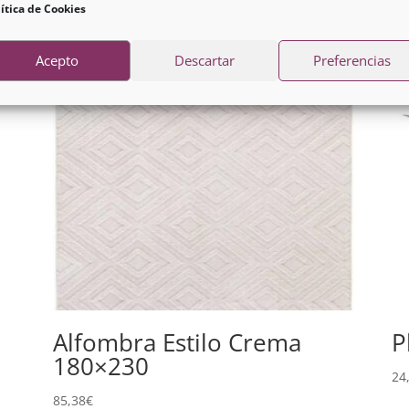
ítica de Cookies
Acepto
Descartar
Preferencias
Alfombra Estilo Crema
P
180×230
24
85,38
€