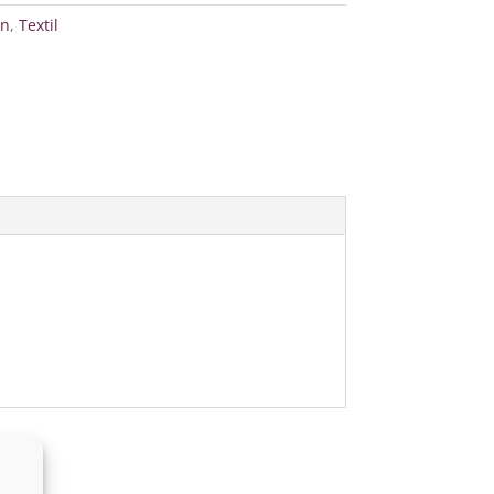
ón
,
Textil