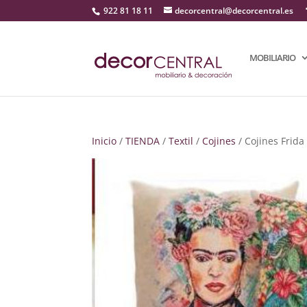
922 81 18 11
decorcentral@decorcentral.es
MOBILIARIO
Inicio
/
TIENDA
/
Textil
/
Cojines
/ Cojines Fri