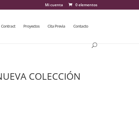
Mi cuenta
0 elementos
Contract
Proyectos
Cita Previa
Contacto
a NUEVA COLECCIÓN