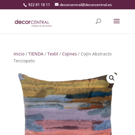
922 81 18 11
decorcentral@decorcentral.es
Inicio
/
TIENDA
/
Textil
/
Cojines
/ Cojín Abstracto
Terciopelo