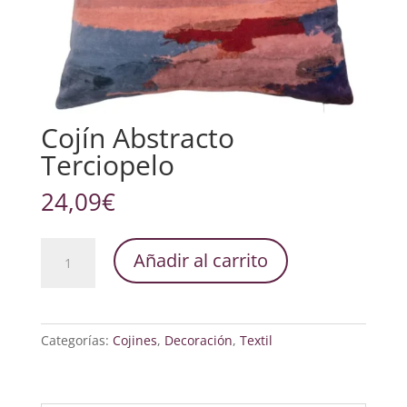
Cojín Abstracto
Terciopelo
24,09
€
Cojín
Añadir al carrito
Abstracto
Terciopelo
cantidad
Categorías:
Cojines
,
Decoración
,
Textil