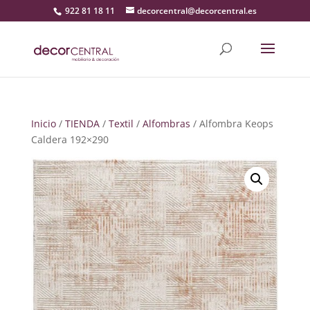
922 81 18 11
decorcentral@decorcentral.es
Inicio
/
TIENDA
/
Textil
/
Alfombras
/ Alfombra Keops
Caldera 192×290