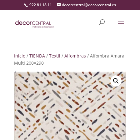
922 81 18 11
decorcentral@decorcentral.es
Inicio
/
TIENDA
/
Textil
/
Alfombras
/ Alfombra Amara
Multi 200×290