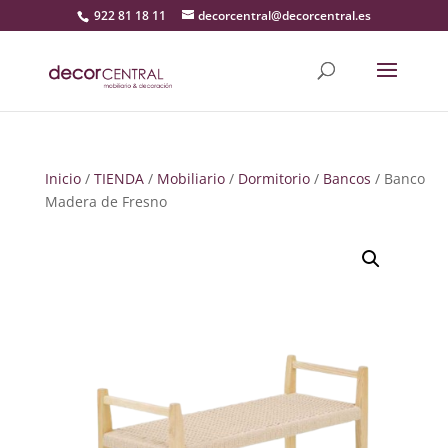
922 81 18 11
decorcentral@decorcentral.es
Inicio
/
TIENDA
/
Mobiliario
/
Dormitorio
/
Bancos
/ Banco
Madera de Fresno