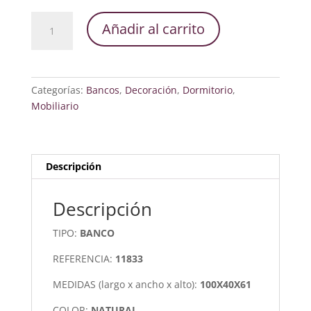
Banco
Añadir al carrito
Madera
de
Fresno
cantidad
Categorías:
Bancos
,
Decoración
,
Dormitorio
,
Mobiliario
Descripción
Descripción
TIPO:
BANCO
REFERENCIA:
11833
MEDIDAS (largo x ancho x alto):
100X40X61
COLOR:
NATURAL