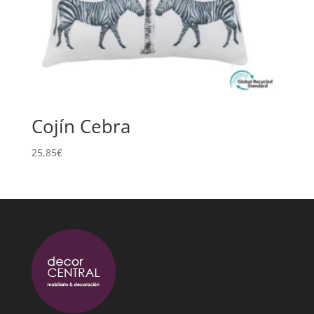
Cojín Cebra
25,85
€