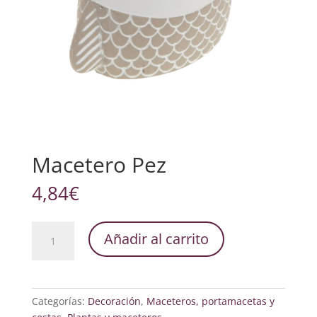
Macetero Pez
4,84
€
Macetero
Añadir al carrito
Pez
cantidad
Categorías:
Decoración
,
Maceteros, portamacetas y