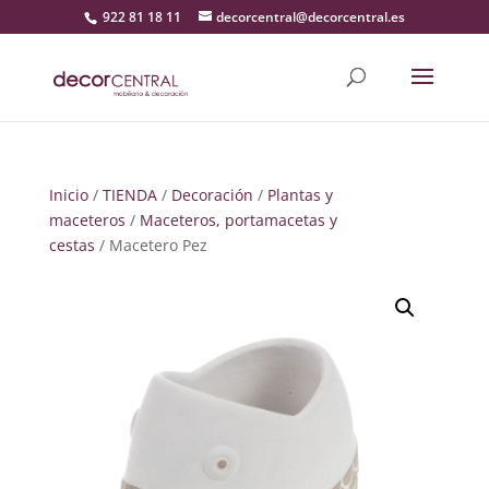
922 81 18 11
decorcentral@decorcentral.es
Inicio
/
TIENDA
/
Decoración
/
Plantas y
maceteros
/
Maceteros, portamacetas y
cestas
/ Macetero Pez