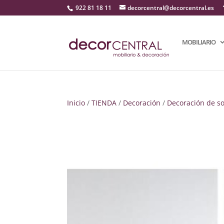
922 81 18 11
decorcentral@decorcentral.es
MOBILIARIO
Inicio
/
TIENDA
/
Decoración
/
Decoración de s