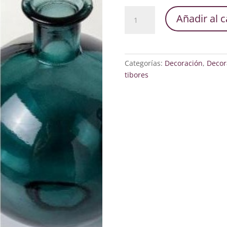
Botella
Añadir al c
Jarrón
Artemis
Esmeralda
cantidad
Categorías:
Decoración
,
Decor
tibores