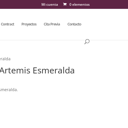
Mi cuenta
0 elementos
Contract
Proyectos
Cita Previa
Contacto
eralda
n Artemis Esmeralda
Esmeralda.