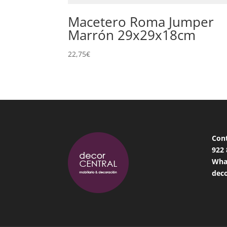
Macetero Roma Jumper
Marrón 29x29x18cm
22,75
€
Con
922
Wha
deco