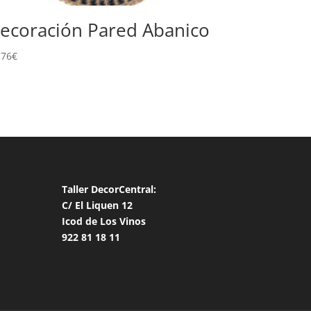
ecoración Pared Abanico
,76
€
Taller DecorCentral:
C/ El Liquen 12
Icod de Los Vinos
922 81 18 11