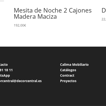
Mesita de Noche 2 Cajones
D
Madera Maciza
22
192,00
€
tacto
Calima Mobiliario
 81 18
11
Catálogos
tsApp
Contract
rcentral@decorcentral.es
Proyectos