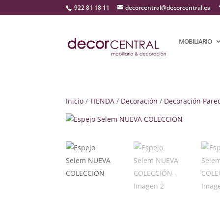
922 81 18 11
decorcentral@decorcentral.es
MOBILIARIO
Inicio
/
TIENDA
/
Decoración
/
Decoración Pare