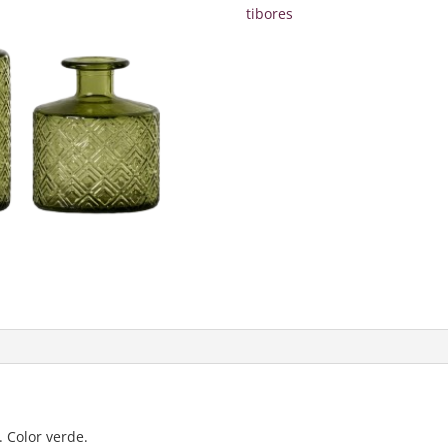
Verde
tibores
cantidad
. Color verde.