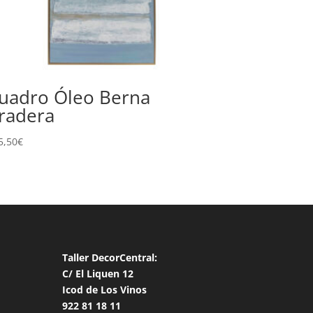
uadro Óleo Berna
radera
5,50
€
Taller DecorCentral:
C/ El Liquen 12
Icod de Los Vinos
922 81 18 11