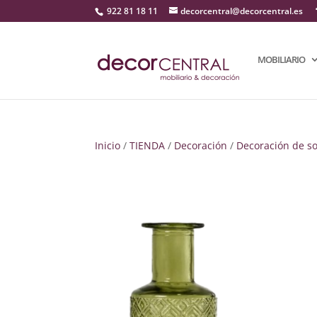
922 81 18 11
decorcentral@decorcentral.es
MOBILIARIO
Inicio
/
TIENDA
/
Decoración
/
Decoración de s