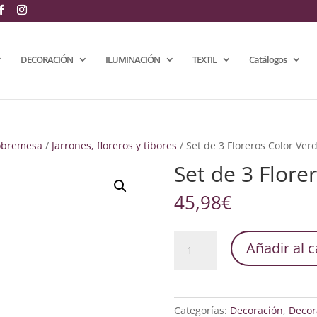
DECORACIÓN
ILUMINACIÓN
TEXTIL
Catálogos
obremesa
/
Jarrones, floreros y tibores
/ Set de 3 Floreros Color Ver
Set de 3 Flore
45,98
€
Set
Añadir al c
de
3
Floreros
Color
Categorías:
Decoración
,
Decor