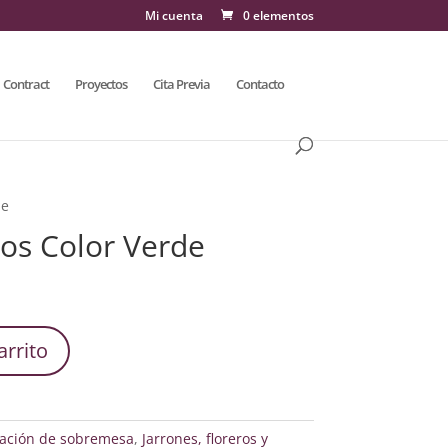
Mi cuenta
0 elementos
Contract
Proyectos
Cita Previa
Contacto
de
ros Color Verde
arrito
ación de sobremesa
,
Jarrones, floreros y