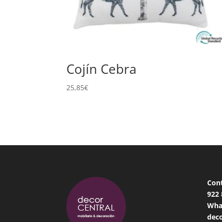
Cojín Cebra
25,85
€
Con
922
Wha
deco