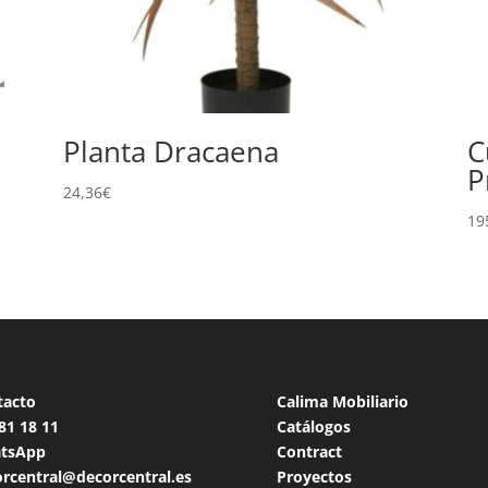
Planta Dracaena
C
P
24,36
€
19
tacto
Calima Mobiliario
 81 18
11
Catálogos
tsApp
Contract
rcentral@decorcentral.es
Proyectos